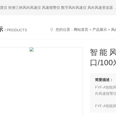
热门搜索：精密气压表 气压高度表 机械通风干湿表 数字温湿度仪 轻便三杯风向风速仪 
示
您的位置：
网站首页
>
产品展示
>
风
/ PRODUCTS
智能风
口/10
简要描述：
FYF-A智
向风速报警
FYF-A智
构合理、自