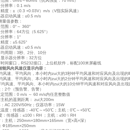
围：0m/s～60m/s（抗风强度：70 m/s）
辨率：0.1 m/s
度：±（0.3 +0.03V）m/s（V指实际风速）
启动风速：≤0.5 m/s
测量值参数：
围：0°～ 360°
分辨率：64方位（5.625°）
分辨率：1°
度：±5.625°
启动风速：≤0.5 m/s
均周期：3秒、2分、10分
向显示器分辨率：32方位
时间窗口，RS232接口、上位机软件，标配100米屏蔽线
A智能风向风速仪显示内容：
平均风速、平均风向，本小时内zui大的3秒钟平均风速和对应风向及出现的
平均风速、平均风向、本小时内zui大的2分钟平均风速和对应风向及出现的
钟平均风速、平均风向、本小时内zui大的10分钟平均风速和对应风向及出
级：2个（预告警、告警）
范围：0 m/s ～ 60 m/s内任意整数值
主机的遥测距离： zui大200m
AC 220V/50Hz；仪器功率：15W
温度：传感器：-40℃～+50℃；主机：0℃～+50℃
：传感器：≤100﹪RH ；主机：≤90﹪RH
：主机：250mm×180mm×165mm（宽×高×深）
Ф185mm×250mm