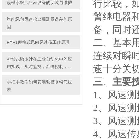
行比较，
动槽水银气压表设备的安装与维护
警继电器
智能风向风速仪出现测量误差的原
因
备，同时
二
、基本用
FYF1便携式风向风速仪工作原理
连续对瞬
补偿式微压计在工业自动化中的应
速十分关
用实践：实时监测，准确控制，优
化生产效率
三
、
主要
手把手教你如何安装动槽水银气压
表
1
、风速测量
2
、风速测量
3
、风速测量
4
、风速传感