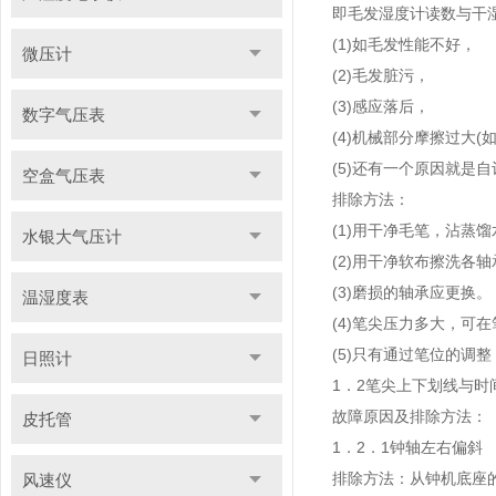
即毛发湿度计读数与干
(1)如毛发性能不好，
微压计
(2)毛发脏污，
(3)感应落后，
数字气压表
(4)机械部分摩擦过大
(5)还有一个原因就是
空盒气压表
排除方法：
(1)用干净毛笔，沾蒸
水银大气压计
(2)用干净软布擦洗各
(3)磨损的轴承应更换。
温湿度表
(4)笔尖压力多大，可
(5)只有通过笔位的调
日照计
1．2笔尖上下划线与时
故障原因及排除方法：
皮托管
1．2．1钟轴左右偏斜
排除方法：从钟机底座
风速仪