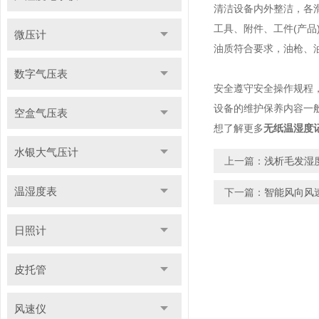
清洁设备内外整洁，各
工具、附件、工件(产
微压计
油质符合要求，油枪、
数字气压表
安全遵守安全操作规程
设备的维护保养内容一
空盒气压表
想了解更多
无纸温湿度
水银大气压计
上一篇：
浅析毛发湿
温湿度表
下一篇：
智能风向风
日照计
皮托管
风速仪